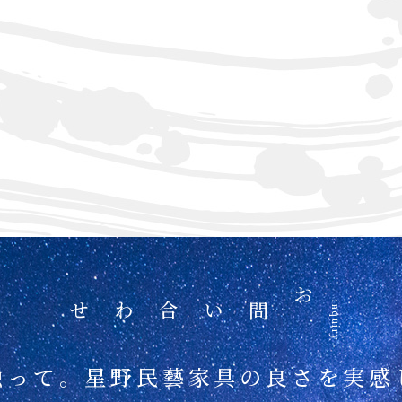
お問い合わせ
inquiry
触って。
星野民藝家具の良さを
実感