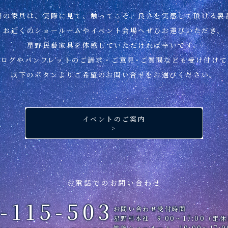
藝の家具は、実際に見て、
触ってこそ、良さを
実感して頂ける製
お近くのショールームや
イベント会場へぜひお運びいただき、
星野民藝家具を
体感していただければ幸いです。
タログやパンフレットの
ご請求・ご意見･ご質問なども
受け付けて
以下のボタンより
ご希望のお問い合せを
お選びください。
イベントのご案内
>
お電話でのお問い合わせ
-115-503
お問い合わせ受付時間
星野村本社 9:00～17:00（
筑後ショールーム 10:00～17