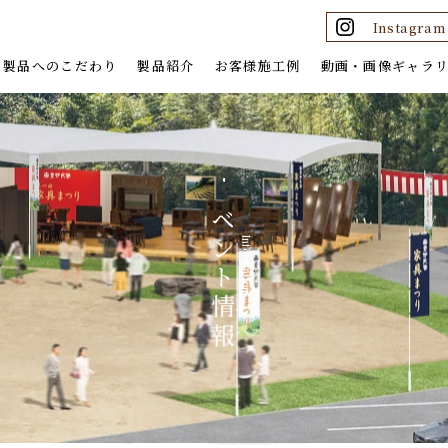
Instagram
製品へのこだわり
製品紹介
お客様施工例
動画・画像ギャラ
製品が完成するまで
八角炉
アフターフォロー
リビング＆ダイニング
ソファ
ベッド木殿
イ
歴
サイドボード・食器棚
ベ
その他の家具
Information
ン
組楽シリーズ
ト
一枚板シリーズ 鳳凰
情
報