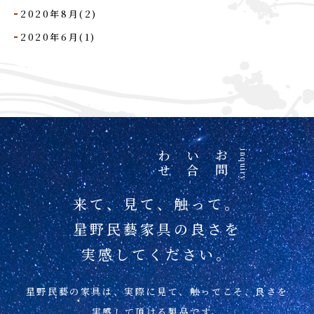
2020年8月(2)
2020年6月(1)
せ
お
問
い
合
わ
inquiry
来て、見て、触って。
星野民藝家具の良さを
実感してください。
星野民藝の家具は、実際に見て、
触ってこそ、良さを
実感して頂ける製品です。