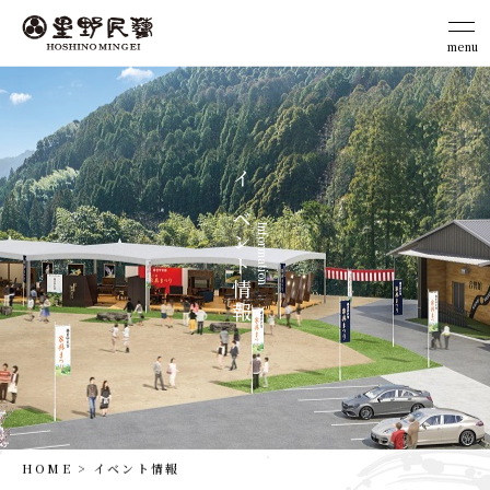
menu
close
イ
ベ
Information
ン
ト
情
報
HOME
イベント情報