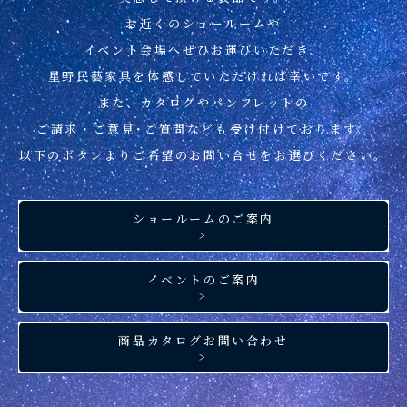
お近くのショールームや
イベント会場へぜひお運びいただき、
星野民藝家具を
体感していただければ幸いです。
また、カタログやパンフレットの
ご請求・ご意見･ご質問なども
受け付けております。
以下のボタンより
ご希望のお問い合せを
お選びください。
ショールームのご案内
>
イベントのご案内
>
商品カタログお問い合わせ
>