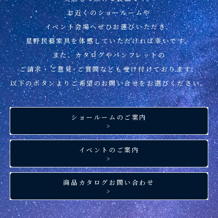
お近くのショールームや
イベント会場へぜひお運びいただき、
星野民藝家具を
体感していただければ幸いです。
また、カタログやパンフレットの
ご請求・ご意見･ご質問なども
受け付けております。
以下のボタンより
ご希望のお問い合せを
お選びください。
ショールームのご案内
>
イベントのご案内
>
商品カタログお問い合わせ
>