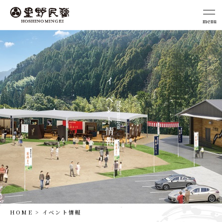
menu
close
イ
ベ
Information
ン
ト
情
報
HOME
イベント情報