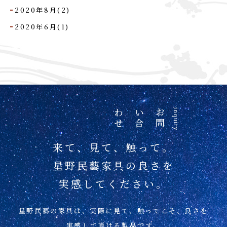
2020年8月(2)
2020年6月(1)
せ
お
問
い
合
わ
inquiry
来て、見て、触って。
星野民藝家具の良さを
実感してください。
星野民藝の家具は、実際に見て、
触ってこそ、良さを
実感して頂ける製品です。