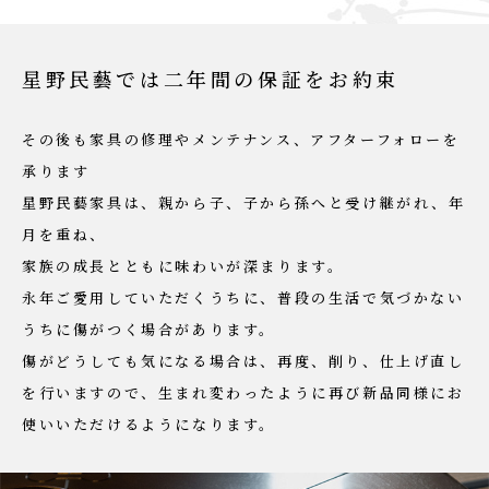
星
野
民
藝
で
は
二
年
間
の
保
証
を
お
約
束
その後も家具の修理やメンテナンス、アフターフォローを
承ります
星野⺠藝家具は、親から⼦、⼦から孫へと受け継がれ、年
⽉を重ね、
家族の成⻑とともに味わいが深まります。
永年ご愛⽤していただくうちに、普段の⽣活で気づかない
うちに傷がつく場合があります。
傷がどうしても気になる場合は、再度、削り、仕上げ直し
を⾏いますので、⽣まれ変わったように再び新品同様にお
使いいただけるようになります。