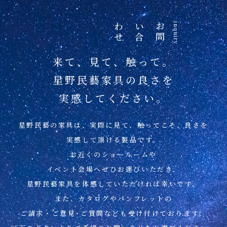
せ
お
問
い
合
わ
inquiry
来て、見て、触って。
星野民藝家具の良さを
実感してください。
星野民藝の家具は、実際に見て、
触ってこそ、良さを
実感して頂ける製品です。
お近くのショールームや
イベント会場へぜひお運びいただき、
星野民藝家具を
体感していただければ幸いです。
また、カタログやパンフレットの
ご請求・ご意見･ご質問なども
受け付けております。