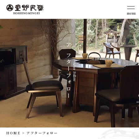
menu
close
ア
フ
タ
After Follow
ー
フ
ォ
ロ
ー
HOME
アフターフォロー