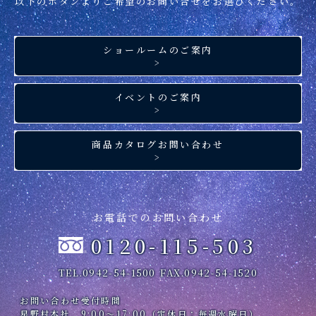
以下のボタンより
ご希望のお問い合せを
お選びください。
ショールームのご案内
>
イベントのご案内
>
商品カタログお問い合わせ
>
お電話でのお問い合わせ
0120-115-503
TEL.0942-54-1500
FAX.0942-54-1520
お問い合わせ受付時間
星野村本社 9:00～17:00（定休日：毎週水曜日）