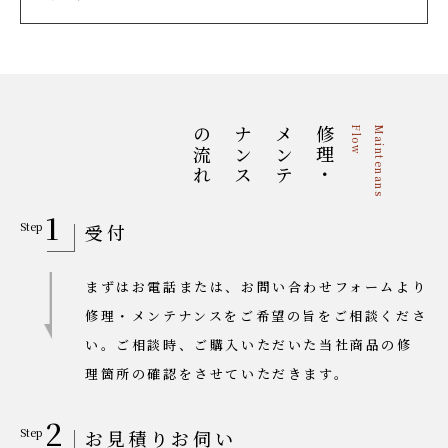
の流れ
ス
修
理
・
メ
ン
テ
ナ
ン
w
M
a
i
n
t
e
n
a
n
s
F
l
o
1
受付
まずはお電話または、お問い合わせフォームより
修理・メンテナンスをご希望の旨をご相談くださ
い。ご相談時、ご購入いただいた当社商品の修
理箇所の確認をさせていただきます。
2
お見積りお伺い