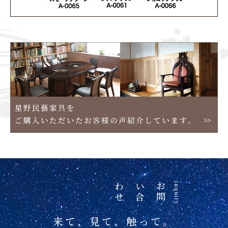
せ
お
問
い
合
わ
inquiry
来て、見て、触って。