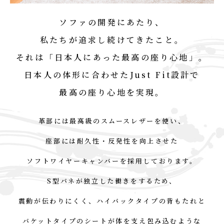
ソファの開発にあたり、
私たちが追求し続けてきたこと。
それは「日本人にあった
最高の座り心地」。
日本人の体形に合わせた
Just Fit設計で
最高の座り心地を実現。
革部には最高級のスムースレザーを使い、
座部には耐久性・反発性を向上させた
ソフトワイヤーキャンバーを
採用しております。
S型バネが独立した働きをするため、
震動が伝わりにくく、
ハイバックタイプの背もたれと
バケットタイプのシートが
体を支え包み込むような