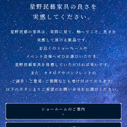
星野民藝家具の良さを
実感してください。
星野民藝の家具は、実際に見て、
触ってこそ、良さを
実感して頂ける製品です。
お近くのショールームや
イベント会場へぜひお運びいただき、
星野民藝家具を
体感していただければ幸いです。
また、カタログやパンフレットの
ご請求・ご意見･ご質問なども
受け付けております。
以下のボタンより
ご希望のお問い合せを
お選びください。
ショールームのご案内
>