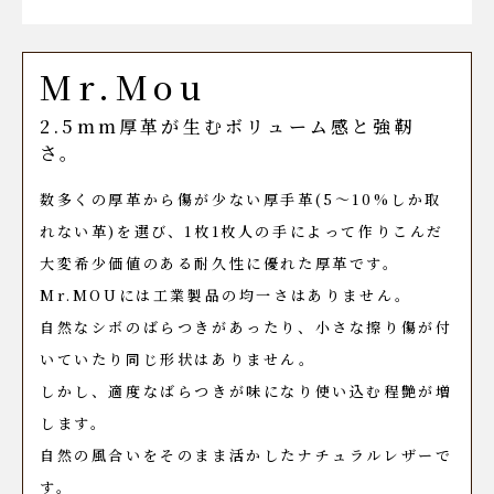
Mr.Mou
2.5mm厚革が生むボリューム感と強靭
さ。
数多くの厚革から傷が少ない厚手革(5〜10%しか取
れない革)を選び、1枚1枚人の手によって作りこんだ
大変希少価値のある耐久性に優れた厚革です。
Mr.MOUには工業製品の均一さはありません。
自然なシボのばらつきがあったり、小さな擦り傷が付
いていたり同じ形状はありません。
しかし、適度なばらつきが味になり使い込む程艶が増
します。
自然の風合いをそのまま活かしたナチュラルレザーで
す。