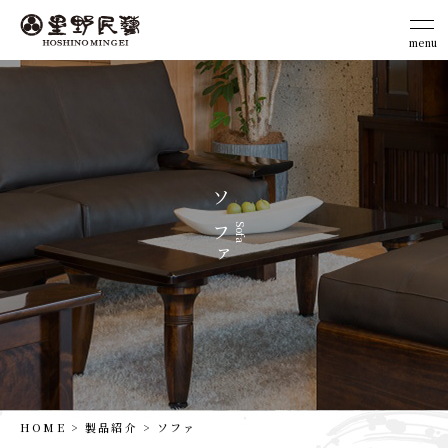
menu
close
ソ
Sofa
フ
ァ
HOME
製品紹介
ソファ