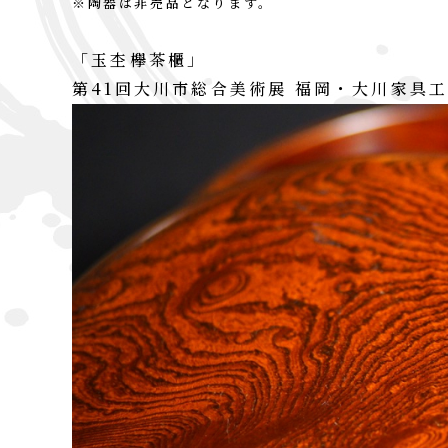
※陶器は非売品となります。
「玉杢欅茶櫃」
第41回大川市総合美術展 福岡・大川家具