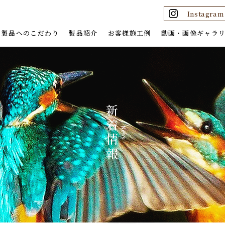
Instagram
製品へのこだわり
製品紹介
お客様施工例
動画・画像ギャラ
製品が完成するまで
八角炉
アフターフォロー
リビング＆ダイニング
ソファ
ベッド木殿
歴
サイドボード・食器棚
新
その他の家具
着
News
組楽シリーズ
情
一枚板シリーズ 鳳凰
報