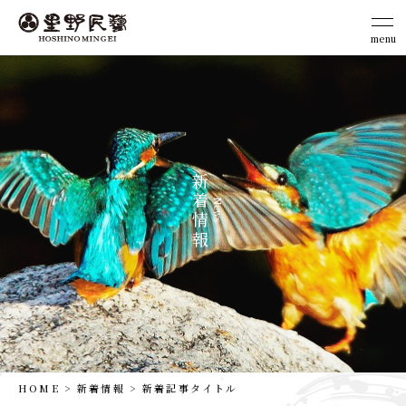
menu
close
新
着
News
情
報
HOME
新着情報
新着記事タイトル