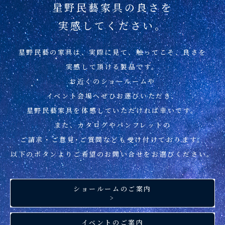
星野民藝家具の良さを
実感してください。
星野民藝の家具は、実際に見て、
触ってこそ、良さを
実感して頂ける製品です。
お近くのショールームや
イベント会場へぜひお運びいただき、
星野民藝家具を
体感していただければ幸いです。
また、カタログやパンフレットの
ご請求・ご意見･ご質問なども
受け付けております。
以下のボタンより
ご希望のお問い合せを
お選びください。
ショールームのご案内
>
イベントのご案内